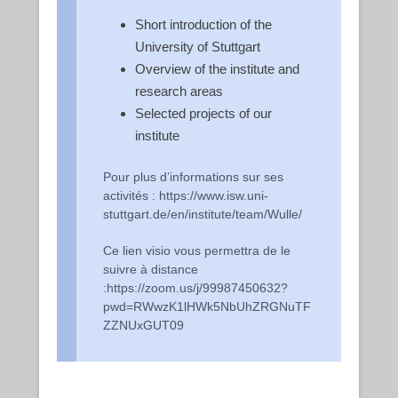
Short introduction of the
University of Stuttgart
Overview of the institute and
research areas
Selected projects of our
institute
Pour plus d’informations sur ses
activités : https://www.isw.uni-
stuttgart.de/en/institute/team/Wulle/
Ce lien visio vous permettra de le
suivre à distance
:https://zoom.us/j/99987450632?
pwd=RWwzK1lHWk5NbUhZRGNuTF
ZZNUxGUT09