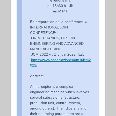
le
jeudi
5 mai
de 13h30 à 14h
en M141
En préparation de la conférence »
INTERNATIONAL JOINT
CONFERENCE*
ON MECHANICS, DESIGN
ENGINEERING AND ADVANCED
MANUFACTURING
JCM 2022 « , 1-3 juin 2022, Italy
https://www.associazioneadm.it/jcm2
022/
Abstract
An helicopter is a complex
engineering machine which involves
several subsystems (structure,
propulsion unit, control system,
among others). Their diversity and
their operating parameters are an