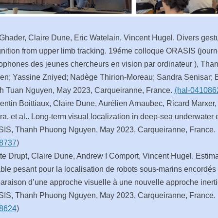
 Ghader, Claire Dune, Eric Watelain, Vincent Hugel. Divers gest
nition from upper limb tracking. 19éme colloque ORASIS (jour
ophones des jeunes chercheurs en vision par ordinateur ), Th
n; Yassine Zniyed; Nadège Thirion-Moreau; Sandra Senisar; E
h Tuan Nguyen, May 2023, Carqueiranne, France.
⟨hal-041086
ntin Boittiaux, Claire Dune, Aurélien Arnaubec, Ricard Marxer
ra, et al.. Long-term visual localization in deep-sea underwater
IS, Thanh Phuong Nguyen, May 2023, Carqueiranne, France. 
8737
⟩
tte Drupt, Claire Dune, Andrew I Comport, Vincent Hugel. Estim
ble pesant pour la localisation de robots sous-marins encordés 
raison d’une approche visuelle à une nouvelle approche inertie
IS, Thanh Phuong Nguyen, May 2023, Carqueiranne, France. 
8624
⟩