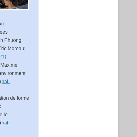
ure
nées
anh Phuong
ric Moreau;
21⟩
, Maxime
 environment.
⟨
hal-
ation de forme
:
lle.
⟨
hal-