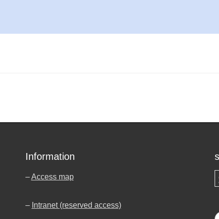
Information
–
Access map
S
–
Intranet (reserved access)