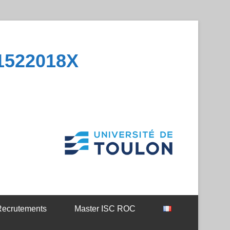
1522018X
ecrutements
Master ISC ROC