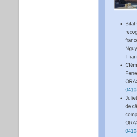
Bilal
recog
franc
Nguye
Than
Cléme
Ferre
ORAS
0410
Julie
de câ
compa
ORAS
0410