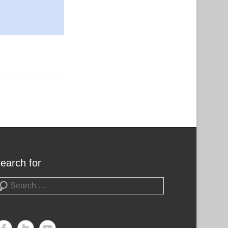
search for
earch