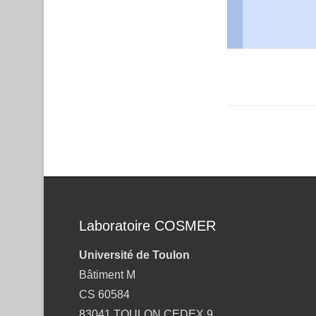
Post navigation
Laboratoire COSMER
Université de Toulon
Bâtiment M
CS 60584
83041 TOULON CEDEX 9