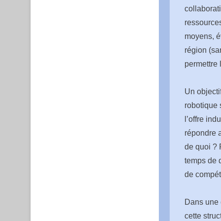
collaborat
ressources
moyens, év
région (sa
permettre 
Un objecti
robotique 
l’offre ind
répondre a
de quoi ? 
temps de d
de compét
Dans une d
cette stru