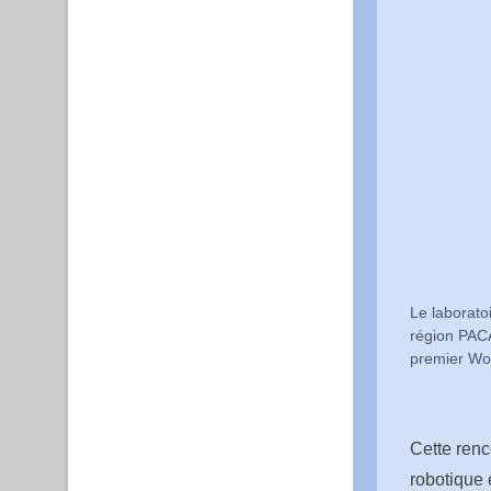
Le laborato
région PACA
premier W
Cette renco
robotique 