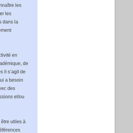
nnaître les
er les
s dans la
lement
tivité en
académique, de
s il s’agit de
ui a besoin
avec des
ssions et/ou
être utiles à
références