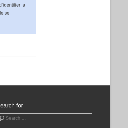
’identifier la
de se
search for
earch