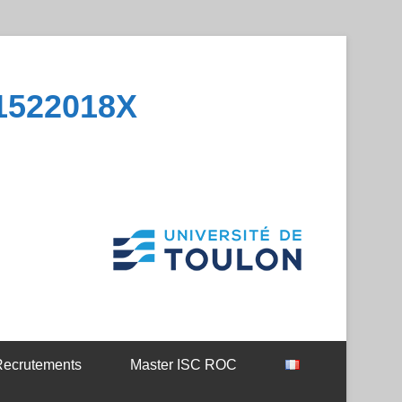
1522018X
ecrutements
Master ISC ROC