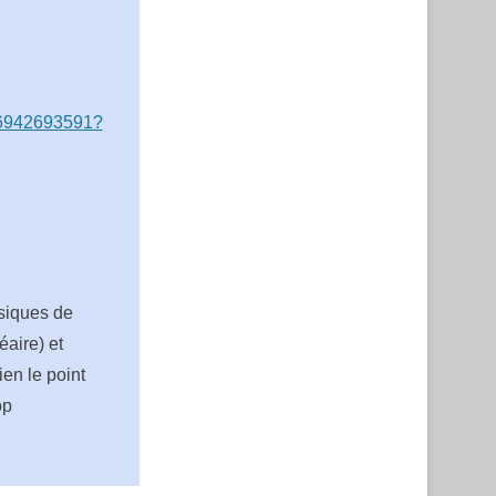
/96942693591?
ssiques de
éaire) et
ien le point
op