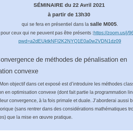
SÉMINAIRE du
22 Avril 2021
à partir de 13h30
salle M005
qui se fera en présentiel dans la
.
 pour ceux qui ne peuvent pas être présents :
https://zoom.us/j
pwd=a2dEUktkNFI2K2NYQ1E0a0w2VDN1dz09
 Convergence de méthodes de pénalisation en
ation convexe
on objectif dans cet exposé est d’introduire les méthodes cla
on en optimisation convexe (dont fait partie la programmation lin
 leur convergence, à la fois primale et duale. J’aborderai aussi b
orique (sans rentrer dans des considérations mathématiques tr
es) que la mise en œuvre pratique.