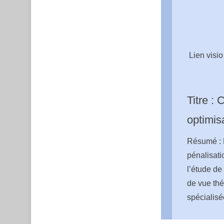
Lien visio
Titre :
optimis
Résumé : M
pénalisati
l’étude de
de vue thé
spécialisé