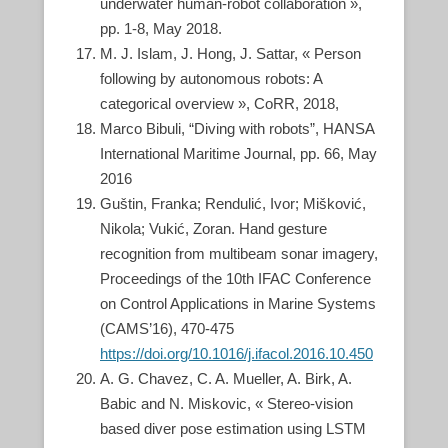
underwater human-robot collaboration »,
pp. 1-8, May 2018.
M. J. Islam, J. Hong, J. Sattar, « Person
following by autonomous robots: A
categorical overview », CoRR, 2018,
Marco Bibuli, “Diving with robots”, HANSA
International Maritime Journal, pp. 66, May
2016
Guštin, Franka; Rendulić, Ivor; Mišković,
Nikola; Vukić, Zoran. Hand gesture
recognition from multibeam sonar imagery,
Proceedings of the 10th IFAC Conference
on Control Applications in Marine Systems
(CAMS’16), 470-475
https://doi.org/10.1016/j.ifacol.2016.10.450
A. G. Chavez, C. A. Mueller, A. Birk, A.
Babic and N. Miskovic, « Stereo-vision
based diver pose estimation using LSTM