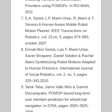
Providers using POMDPs. In RO-MAN,
2011
E.A. Sisbot, L.F. Marin-Urias, R. Alami & T.
Simeon.A Human Aware Mobile Robot
Motion Planner. IEEE Transactions on
Robotics, vol. 23,no. 5, pages 874–883,
october 2007
Emrah Akin Sisbot, Luis F. Marin-Urias,
Xavier Broquere, Daniel Sidobre & Rachid
Alami.Synthesizing Robot Motions Adapted
to Human Presence. International Journal
of Social Robotics, vol. 2, no. 3, pages
329–343,2010.
Tarek Taha, Jaime Valls Miŕo & Gamini
Dissanayake. POMDP-based long-term
user intention prediction for wheelchair
navigation. In ICRA, pages 3920–3925,
2008