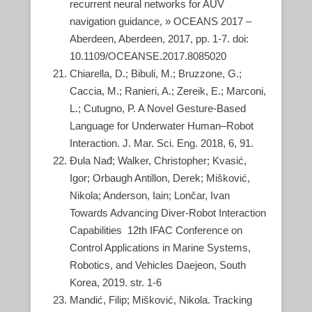
recurrent neural networks for AUV
navigation guidance, » OCEANS 2017 –
Aberdeen, Aberdeen, 2017, pp. 1-7. doi:
10.1109/OCEANSE.2017.8085020
Chiarella, D.; Bibuli, M.; Bruzzone, G.;
Caccia, M.; Ranieri, A.; Zereik, E.; Marconi,
L.; Cutugno, P. A Novel Gesture-Based
Language for Underwater Human–Robot
Interaction. J. Mar. Sci. Eng. 2018, 6, 91.
Đula Nađ; Walker, Christopher; Kvasić,
Igor; Orbaugh Antillon, Derek; Mišković,
Nikola; Anderson, Iain; Lončar, Ivan
Towards Advancing Diver-Robot Interaction
Capabilities 12th IFAC Conference on
Control Applications in Marine Systems,
Robotics, and Vehicles Daejeon, South
Korea, 2019. str. 1-6
Mandić, Filip; Mišković, Nikola. Tracking