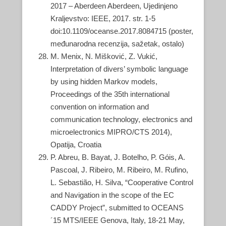
2017 – Aberdeen Aberdeen, Ujedinjeno
Kraljevstvo: IEEE, 2017. str. 1-5
doi:10.1109/oceanse.2017.8084715 (poster,
međunarodna recenzija, sažetak, ostalo)
M. Menix, N. Mišković, Z. Vukić,
Interpretation of divers’ symbolic language
by using hidden Markov models,
Proceedings of the 35th international
convention on information and
communication technology, electronics and
microelectronics MIPRO/CTS 2014),
Opatija, Croatia
P. Abreu, B. Bayat, J. Botelho, P. Góis, A.
Pascoal, J. Ribeiro, M. Ribeiro, M. Rufino,
L. Sebastião, H. Silva, “Cooperative Control
and Navigation in the scope of the EC
CADDY Project”, submitted to OCEANS
´15 MTS/IEEE Genova, Italy, 18-21 May,