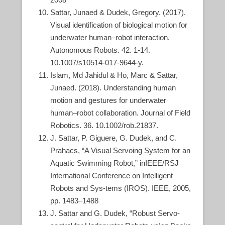
Sattar, Junaed & Dudek, Gregory. (2017).
Visual identification of biological motion for
underwater human–robot interaction.
Autonomous Robots. 42. 1-14.
10.1007/s10514-017-9644-y.
Islam, Md Jahidul & Ho, Marc & Sattar,
Junaed. (2018). Understanding human
motion and gestures for underwater
human–robot collaboration. Journal of Field
Robotics. 36. 10.1002/rob.21837.
J. Sattar, P. Giguere, G. Dudek, and C.
Prahacs, “A Visual Servoing System for an
Aquatic Swimming Robot,” inIEEE/RSJ
International Conference on Intelligent
Robots and Sys-tems (IROS). IEEE, 2005,
pp. 1483–1488
J. Sattar and G. Dudek, “Robust Servo-