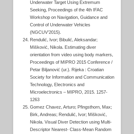
Underwater Target Using Extremum
Seeking, Proceedings of the 4th IFAC
Workshop on Navigation, Guidance and
Control of Underwater Vehicles
(NGCUV’2015).
Rendulić, Ivor; Bibulić, Aleksandar;
Mišković, Nikola. Estimating diver
orientation from video using body markers,
Proceedings of MIPRO 2015 Conference /
Petar Biljanović (ur.). Rijeka : Croatian
Society for Information and Communication
Technology, Electronics and
Microelectronics – MIPRO, 2015. 1257-
1263
Gomez Chavez, Arturo; Pfingsthorn, Max;
Birk, Andreas; Rendulić, Ivor; Mišković,
Nikola. Visual Diver Detection using Multi-
Descriptor Nearest- Class-Mean Random