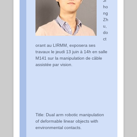
Ji
ho
ng
Zh
u,
do
ct
orant au LIRMM, exposera ses
travaux le jeudi 13 juin à 14h en salle
M141 sur la manipulation de câble
assistée par vision.
Title: Dual arm robotic manipulation
of deformable linear objects with
environmental contacts.