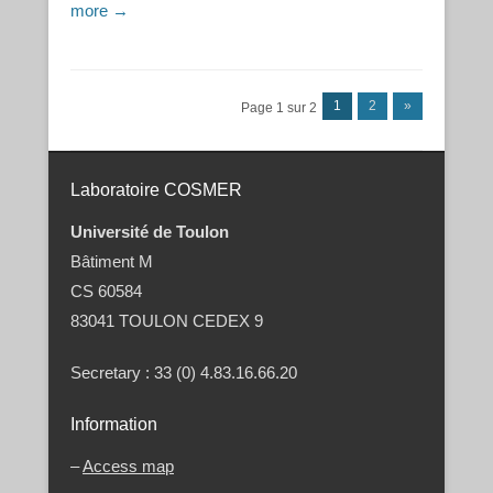
more →
Post navigation
1
2
»
Page 1 sur 2
Laboratoire COSMER
Université de Toulon
Bâtiment M
CS 60584
83041 TOULON CEDEX 9
Secretary : 33 (0) 4.83.16.66.20
Information
–
Access map