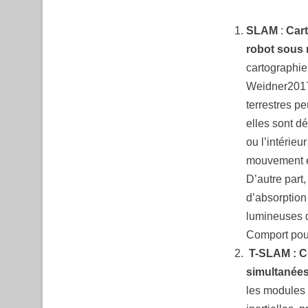
SLAM
:
Cart
robot sous 
cartographie
Weidner2017
terrestres p
elles sont dé
ou l’intérie
mouvement et
D’autre part
d’absorption
lumineuses d
Comport pou
T-SLAM : Co
simultanée
les modules 