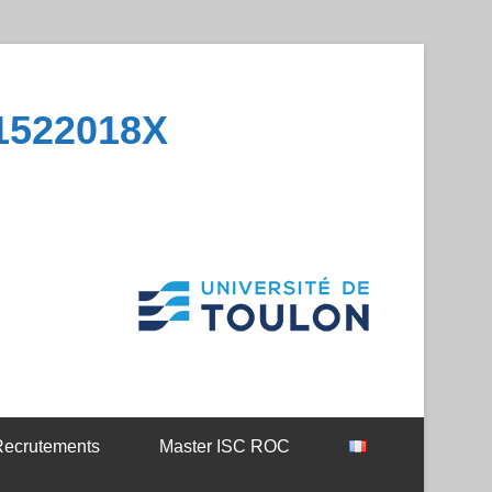
1522018X
ecrutements
Master ISC ROC