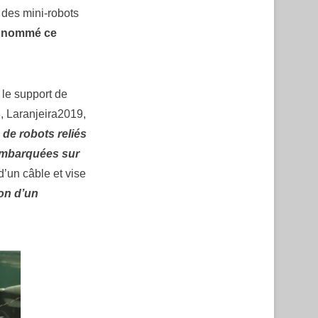
 des mini-robots
 nommé ce
 le support de
, Laranjeira2019,
 de robots reliés
 embarquées sur
’un câble et vise
ion d’un