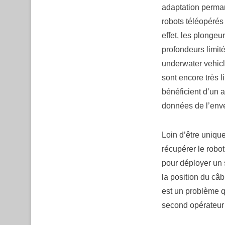
adaptation perma
robots téléopéré
effet, les plonge
profondeurs limi
underwater vehicle
sont encore très 
bénéficient d’un a
données de l’enve
Loin d’être uniqu
récupérer le robot
pour déployer un 
la position du câ
est un problème q
second opérateur 