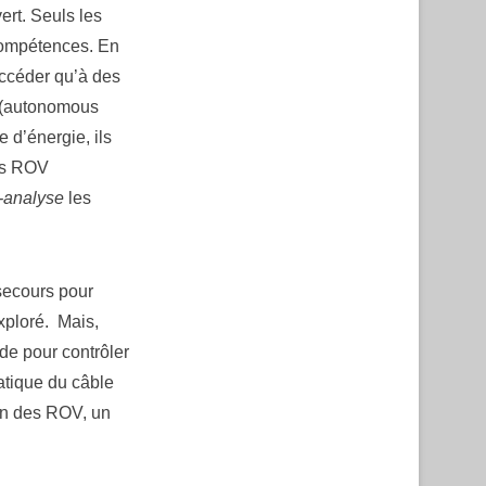
rt. Seuls les
compétences. En
accéder qu’à des
V (autonomous
e d’énergie, ils
Les ROV
-analyse
les
secours pour
exploré. Mais,
de pour contrôler
atique du câble
ion des ROV, un