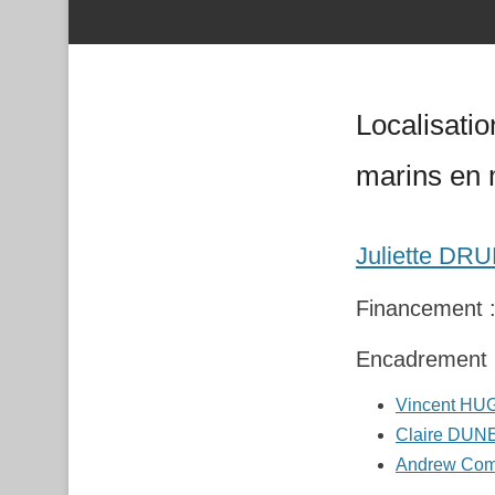
Localisati
marins en 
Juliette DRU
Financement : 
Encadremen
Vincent HU
Claire DUN
Andrew Com