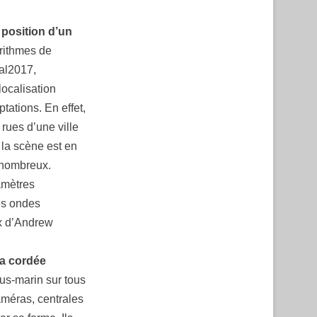
 position d’un
orithmes de
dal2017,
ocalisation
tations. En effet,
 rues d’une ville
 la scène est en
s nombreux.
amètres
des ondes
ux d’Andrew
la cordée
us-marin sur tous
améras, centrales