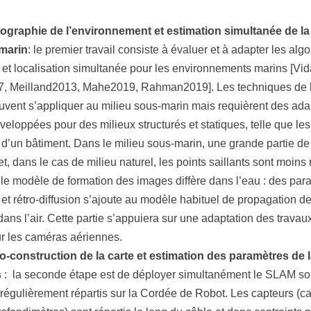
ographie de l’environnement et
estimation simultanée de la
marin
: le premier travail consiste à évaluer et à adapter les alg
 et localisation simultanée pour les environnements marins [Vi
, Meilland2013, Mahe2019, Rahman2019]. Les techniques de l
euvent s’appliquer au milieu sous-marin mais requièrent des adap
veloppées pour des milieux structurés et statiques, telle que les
ur d’un bâtiment. Dans le milieu sous-marin, une grande partie de
, dans le cas de milieu naturel, les points saillants sont moin
, le modèle de formation des images diffère dans l’eau : des par
 et rétro-diffusion s’ajoute au modèle habituel de propagation 
ans l’air. Cette partie s’appuiera sur une adaptation des trava
r les caméras aériennes.
-construction de la carte et estimation des paramètres de 
s
: la seconde étape est de déployer simultanément le SLAM so
régulièrement répartis sur la Cordée de Robot. Les capteurs (c